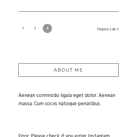
1
2
3
Página 3 de 3
ABOUT ME
Aenean commodo ligula eget dolor. Aenean
massa. Cum sociis natoque penatibus.
Error: Please check if you enter Instagram